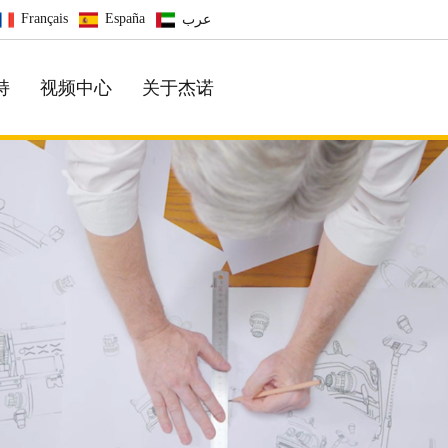
Français
España
عرب
持
视频中心
关于杰诺
汽⻋美容专业除尘
方便，轻松解决客户的各种需求
普通系列
工业系列
强劲大吸力，家用超静音
汽⻋美容 \ 酒店 专业除尘
中端系列
专业系列