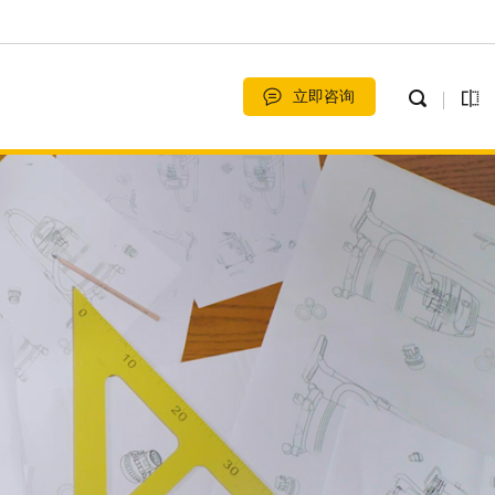
立即咨询
扫地机系列
经典商⽤桶吸
智能、自动、清 洁、省力。
高端系列
小型家用吸尘器价格及图片大全 家用吸尘器价格参考现在城市里的大多数家庭都会在家里准备上一两个吸尘器，这一方面是为了更好的解决家里的灰尘，整洁的问题，一方面也是为了减轻自己的生活家务的负担。而小型吸尘器，就是这些吸尘器中非常受欢迎的一种。因为它乖小的样子，很多消费者都十分的喜欢。那么最近小型吸尘器的种类和价格怎么样呢？下面我们就一起来看看小型吸尘器吧。小型吸尘器种类介绍和大多数的吸...
工业吸尘器是工业中常用的一种配套或保洁的设备，可用于工业生产过程中废弃物的收集、进行空气的过滤和净化以及环境清扫。同时可与工业生产设备配套使用，吸取生产中产生的粉尘、碎屑，确保工作环境的清洁和员工的健康。比如，工业吸尘器大量使用于纺织和化工行业，减少了一些职业病的危害；能够吸收机械加工产生的金属碎屑，防止损伤机器设备。同家用吸尘器相比，工业吸尘器具有可连续24小时使用，吸力强劲、储...
强劲大吸力，家用超静音
洗地机系列
可配合汽⻋打磨机运⽤
家用系列
小型家用吸尘器价格及图片大全 家用吸尘器价格参考
工业吸尘器十大品牌排名 工业吸尘器的特点是什么