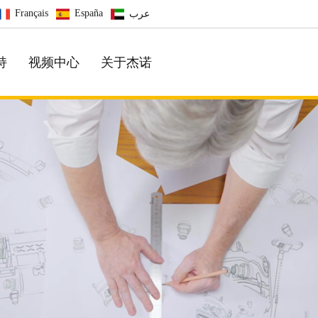
Français
España
عرب
持
视频中心
关于杰诺
汽⻋美容专业除尘
方便，轻松解决客户的各种需求
普通系列
工业系列
强劲大吸力，家用超静音
汽⻋美容 \ 酒店 专业除尘
中端系列
专业系列