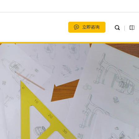
立即咨询
扫地机系列
经典商⽤桶吸
智能、自动、清 洁、省力。
高端系列
小型家用吸尘器价格及图片大全 家用吸尘器价格参考现在城市里的大多数家庭都会在家里准备上一两个吸尘器，这一方面是为了更好的解决家里的灰尘，整洁的问题，一方面也是为了减轻自己的生活家务的负担。而小型吸尘器，就是这些吸尘器中非常受欢迎的一种。因为它乖小的样子，很多消费者都十分的喜欢。那么最近小型吸尘器的种类和价格怎么样呢？下面我们就一起来看看小型吸尘器吧。小型吸尘器种类介绍和大多数的吸...
工业吸尘器是工业中常用的一种配套或保洁的设备，可用于工业生产过程中废弃物的收集、进行空气的过滤和净化以及环境清扫。同时可与工业生产设备配套使用，吸取生产中产生的粉尘、碎屑，确保工作环境的清洁和员工的健康。比如，工业吸尘器大量使用于纺织和化工行业，减少了一些职业病的危害；能够吸收机械加工产生的金属碎屑，防止损伤机器设备。同家用吸尘器相比，工业吸尘器具有可连续24小时使用，吸力强劲、储...
强劲大吸力，家用超静音
洗地机系列
可配合汽⻋打磨机运⽤
家用系列
小型家用吸尘器价格及图片大全 家用吸尘器价格参考
工业吸尘器十大品牌排名 工业吸尘器的特点是什么